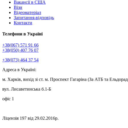
Вакансії в США
Візи
Відеоматеріал
Запитання-відповідь
Контакти
Телефони в Україні
+38(067) 571 91 66
+38(050) 407 76 07
+38(073) 464 37 54
Адреса в Україні:
м. Харків, вихід зі ст. м. Проспект Гагаріна (За АТБ та Ельдорад
вул. Лисаветинська б.1-Б
офіс 1
Ліцензія 197 від 29.02.2016р.