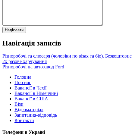
Навігація записів
Різноробочі та слюсаря (чоловіки по візах та біо). Безкоштовне
2х разове харчування
Різноробочі на автозавод Ford
Головна
Про нас
Вакансії в Чехії
Вакансії в Німеччині
Вакансії в США
Візи
Відеоматеріал
Запитання-відповідь
Контакти
Телефони в Україні