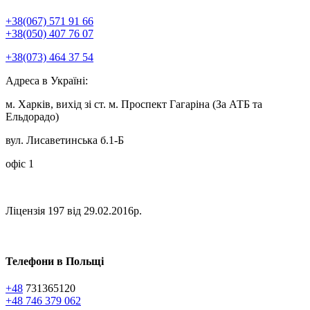
+38(067) 571 91 66
+38(050) 407 76 07
+38(073) 464 37 54
Адреса в Україні:
м. Харків, вихід зі ст. м. Проспект Гагаріна (За АТБ та
Ельдорадо)
вул. Лисаветинська б.1-Б
офіс 1
Ліцензія 197 від 29.02.2016р.
Телефони в Польщі
+48
731365120
+48 746 379 062