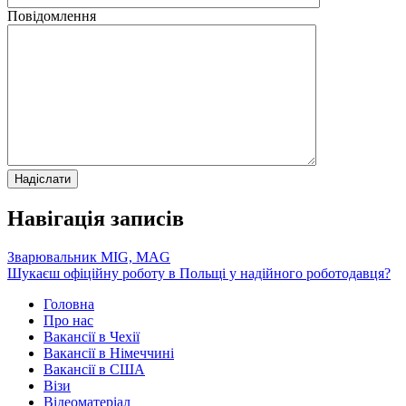
Повідомлення
Навігація записів
Зварювальник MIG, MAG
Шукаєш офіційну роботу в Польщі у надійного роботодавця?
Головна
Про нас
Вакансії в Чехії
Вакансії в Німеччині
Вакансії в США
Візи
Відеоматеріал