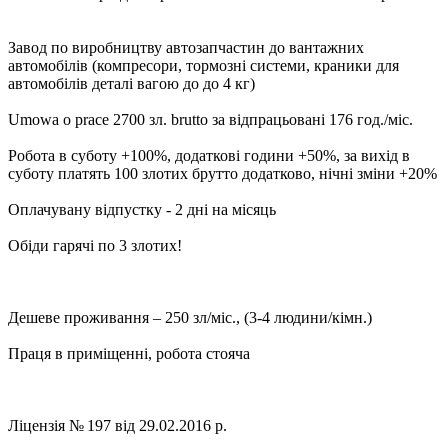
Завод по виробництву автозапчастин до вантажних
автомобілів (компресори, тормозні системи, краники для
автомобілів деталі вагою до до 4 кг)
Umowa o prace 2700 зл. brutto за відпрацьовані 176 год./міс.
Робота в суботу +100%, додаткові години +50%, за вихід в
суботу платять 100 злотих брутто додатково, нічні зміни +20%
Оплачувану відпустку - 2 дні на місяць
Обіди гарячі по 3 злотих!
Дешеве проживання – 250 зл/міс., (3-4 людини/кімн.)
Праця в приміщенні, робота стояча
Ліцензія № 197 від 29.02.2016 р.