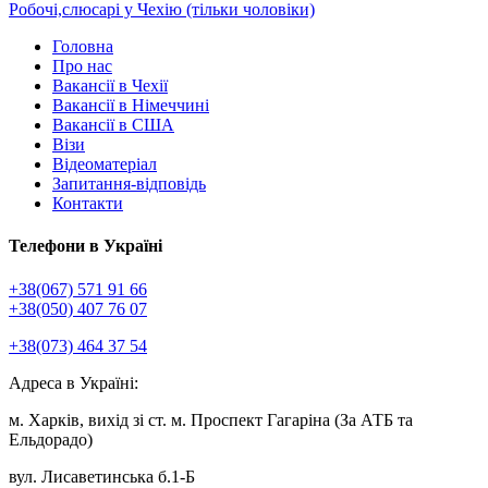
Робочі,слюсарі у Чехію (тільки чоловіки)
Головна
Про нас
Вакансії в Чехії
Вакансії в Німеччині
Вакансії в США
Візи
Відеоматеріал
Запитання-відповідь
Контакти
Телефони в Україні
+38(067) 571 91 66
+38(050) 407 76 07
+38(073) 464 37 54
Адреса в Україні:
м. Харків, вихід зі ст. м. Проспект Гагаріна (За АТБ та
Ельдорадо)
вул. Лисаветинська б.1-Б