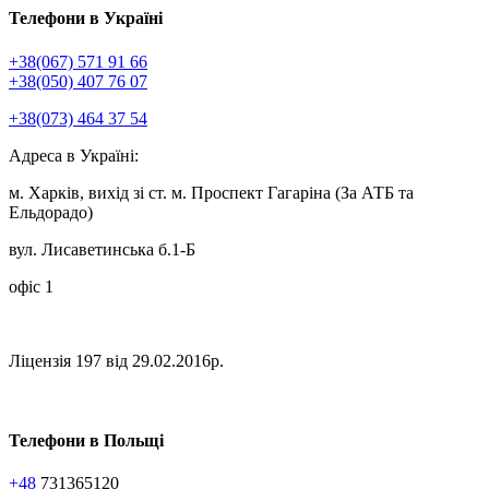
Телефони в Україні
+38(067) 571 91 66
+38(050) 407 76 07
+38(073) 464 37 54
Адреса в Україні:
м. Харків, вихід зі ст. м. Проспект Гагаріна (За АТБ та
Ельдорадо)
вул. Лисаветинська б.1-Б
офіс 1
Ліцензія 197 від 29.02.2016р.
Телефони в Польщі
+48
731365120